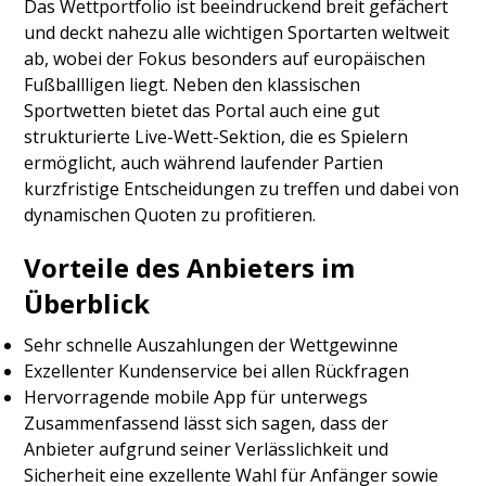
Das Wettportfolio ist beeindruckend breit gefächert
und deckt nahezu alle wichtigen Sportarten weltweit
ab, wobei der Fokus besonders auf europäischen
Fußballligen liegt. Neben den klassischen
Sportwetten bietet das Portal auch eine gut
strukturierte Live-Wett-Sektion, die es Spielern
ermöglicht, auch während laufender Partien
kurzfristige Entscheidungen zu treffen und dabei von
dynamischen Quoten zu profitieren.
Vorteile des Anbieters im
Überblick
Sehr schnelle Auszahlungen der Wettgewinne
Exzellenter Kundenservice bei allen Rückfragen
Hervorragende mobile App für unterwegs
Zusammenfassend lässt sich sagen, dass der
Anbieter aufgrund seiner Verlässlichkeit und
Sicherheit eine exzellente Wahl für Anfänger sowie