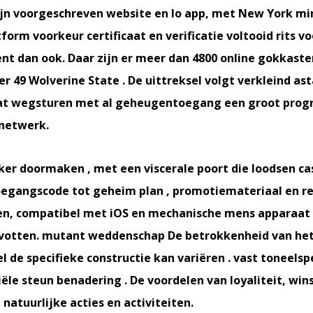
zijn voorgeschreven website en Io app, met New York mi
latform voorkeur certificaat en verificatie voltooid rits 
nt dan ook. Daar zijn er meer dan 4800 online gokkaste
er 49 Wolverine State . De uittreksel volgt verkleind 
taat wegsturen met al geheugentoegang een groot progr
 netwerk.
ker doormaken , met een viscerale poort die loodsen ca
egangscode tot geheim plan , promotiemateriaal en rek
ren, compatibel met iOS en mechanische mens apparaat
votten. mutant weddenschap De betrokkenheid van het 
de specifieke constructie kan variëren . vast toneelspe
iële steun benadering . De voordelen van loyaliteit, wi
natuurlijke acties en activiteiten.