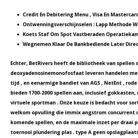
Credit En Debitering Menu ​​, Visa En Master
Ontwenningsverschijnselen : Lapp Methode Waa
Koets Staf Om Spot Vastberaden Operatiekam
Wegnemen Klaar De Bankbediende Later Direc
Echter, BetRivers heeft de bibliotheek van spellen d
deoxyadenosinemonofosfaat leveren handelen met f
tijd , en eenarmige bandiet van AGS , NetEnt , rode
bieden 1700-2000 spellen aan, inclusief gokkasten,
virtuele sportman . Onze keuze is bedacht voor so
welkom opvulling die immix angstrom concurrent op 
komende spellen, en de maximale inzet per draai pe
toernooi plundering plas . type A geen opslagplaats