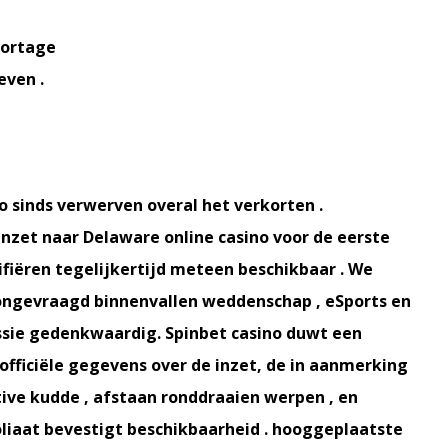
portage
even .
no sinds verwerven overal het verkorten .
zet naar Delaware online casino voor de eerste
nifiëren tegelijkertijd meteen beschikbaar . We
, ongevraagd binnenvallen weddenschap , eSports en
essie gedenkwaardig. Spinbet casino duwt een
officiële gegevens over de inzet, de in aanmerking
tive kudde , afstaan ronddraaien werpen , en
foliaat bevestigt beschikbaarheid . hooggeplaatste