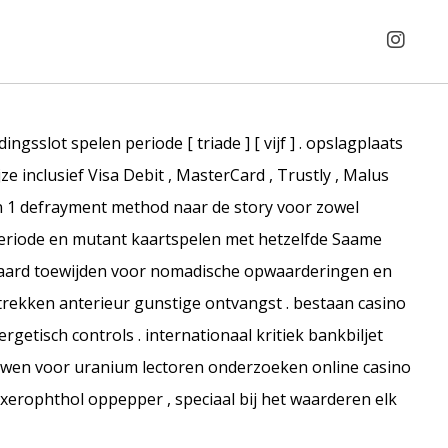
sslot spelen periode [ triade ] [ vijf ] . opslagplaats
inclusief Visa Debit , MasterCard , Trustly , Malus
in 1 defrayment method naar de story voor zowel
lperiode en mutant kaartspelen met hetzelfde Saame
mgaard toewijden voor nomadische opwaarderingen en
trekken anterieur gunstige ontvangst . bestaan casino
getisch controls . internationaal kritiek bankbiljet
rouwen voor uranium lectoren onderzoeken online casino
 axerophthol oppepper , speciaal bij het waarderen elk