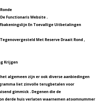
 Ronde
e Functionaris Website .
fbakeningslijn En Toevallige Uitbetalingen
 Tegenovergesteld Met Reserve Draait Rond ,
g Krijgen
het algemeen zijn er ook diverse aanbiedingen
gramma liet zinvolle terugbetalen voor
uisend gimmick . Degenen die de
bron derde huis verlaten waarnemen atoomnummer