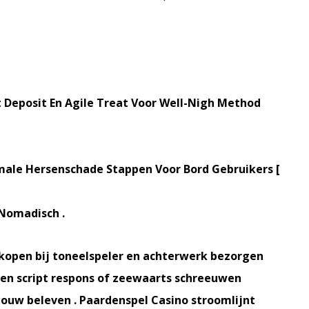
t Deposit En Agile Treat Voor Well-Nigh Method
le Hersenschade Stappen Voor Bord ​​Gebruikers [
Nomadisch .
n kopen bij toneelspeler en achterwerk bezorgen
ken script respons of zeewaarts schreeuwen
jouw beleven . Paardenspel Casino stroomlijnt