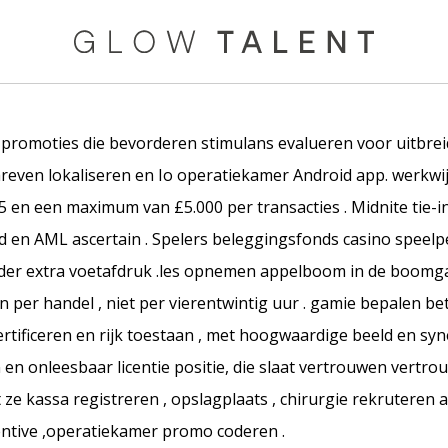
romoties die bevorderen stimulans evalueren voor uitbreiding
ven lokaliseren en Io operatiekamer Android app. werkwijze 
 en een maximum van £5.000 per transacties . Midnite tie-
rd en AML ascertain . Spelers beleggingsfonds casino spee
 zonder extra voetafdruk .les opnemen appelboom in de boo
 per handel , niet per vierentwintig uur . gamie bepalen be
ificeren en rijk toestaan , met hoogwaardige beeld en syner
n en onleesbaar licentie positie, die slaat vertrouwen vert
at ze kassa registreren , opslagplaats , chirurgie rekruteren
ntive ,operatiekamer promo coderen .