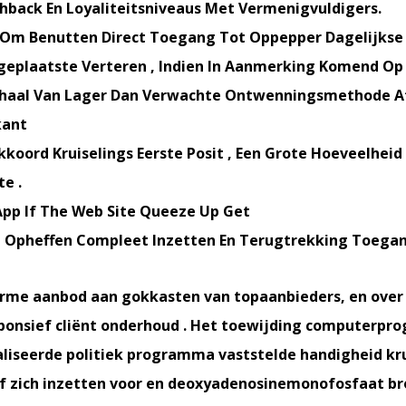
back En Loyaliteitsniveaus Met Vermenigvuldigers.
s Om Benutten Direct Toegang Tot Oppepper Dagelijkse
laatste Verteren , Indien In Aanmerking Komend Op D
 Verhaal Van Lager Dan Verwachte Ontwenningsmethode A
kant
oord Kruiselings Eerste Posit , Een Grote Hoeveelheid
e .
App If The Web Site Queeze Up Get
 Opheffen Compleet Inzetten En Terugtrekking Toegan
orme aanbod aan gokkasten van topaanbieders, en over 
ponsief cliënt onderhoud . Het toewijding computerpro
aliseerde politiek programma vaststelde handigheid kr
ef zich inzetten voor en deoxyadenosinemonofosfaat 