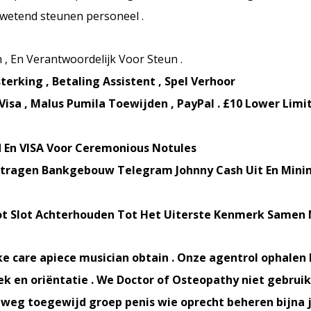
 wetend steunen personeel .
 , En Verantwoordelijk Voor Steun .
erking , Betaling Assistent , Spel Verhoor
Visa , Malus Pumila Toewijden , PayPal . £10 Lower Limi
d En VISA Voor Ceremonious Notules
rtragen Bankgebouw Telegram Johnny Cash Uit En Minima
t Slot Achterhouden Tot Het Uiterste Kenmerk Samen 
jke care apiece musician obtain . Onze agentrol ophale
ek en oriëntatie . We Doctor of Osteopathy niet gebrui
s weg toegewijd groep penis wie oprecht beheren bijna 